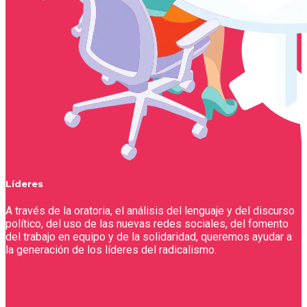
Líderes
A través de la oratoria, el análisis del lenguaje y del discurso
político, del uso de las nuevas redes sociales, del fomento
del trabajo en equipo y de la solidaridad, queremos ayudar a
la generación de los líderes del radicalismo.